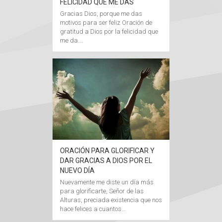
FELICIDAD QUE ME DAS
Gracias Dios, porque me das
motivos para ser feliz Oración de
gratitud a Dios por la felicidad que
me da.…
ORACIÓN PARA GLORIFICAR Y
DAR GRACIAS A DIOS POR EL
NUEVO DÍA
Nuevamente me diste un día más
para glorificarte, Señor de las
Alturas, preciada existencia que nos
hace felices a cuantos…