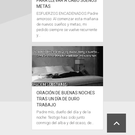
PARA LLEVAR A CABO SUEÑOS
METAS
ESFUERZOS ENCADENADOS Padre
amoroso: Al comenzar esta mañana
de nuevos sueños y metas, mi
pedido siempre se vuelve recurrente
y…
ORACIÓN DE BUENAS NOCHES
TRAS UN DÍA DE DURO
TRABAJO
Padre mío, dueño del día y de la
noche: Testigo has sido junto
conmigo del alba y del ocaso, de…