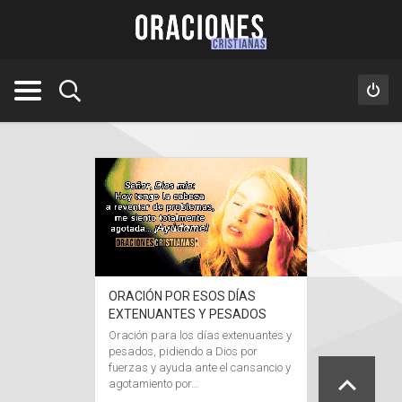
ORACIÓN POR ESOS DÍAS
EXTENUANTES Y PESADOS
Oración para los días extenuantes y
pesados, pidiendo a Dios por
fuerzas y ayuda ante el cansancio y
agotamiento por…