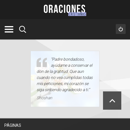
“Padre bondadoso,
ayúdame a conservar el
don de la gratitud. Que aun
cuando no vea cumplidas todas
mis peticiones, mi corazón se
siga sintiendo agradecido a ti.”
Shoshan
PÁGINAS