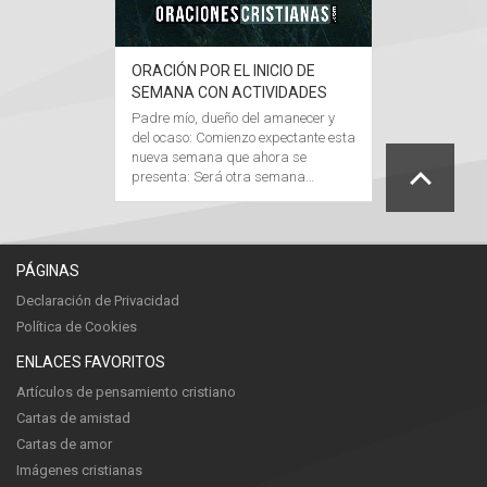
ORACIÓN POR EL INICIO DE
SEMANA CON ACTIVIDADES
Padre mío, dueño del amanecer y
del ocaso: Comienzo expectante esta
nueva semana que ahora se
presenta: Será otra semana…
PÁGINAS
Declaración de Privacidad
Política de Cookies
ENLACES FAVORITOS
Artículos de pensamiento cristiano
Cartas de amistad
Cartas de amor
Imágenes cristianas