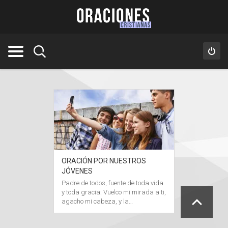
ORACIÓN POR NUESTROS
JÓVENES
Padre de todos, fuente de toda vida
y toda gracia: Vuelco mi mirada a ti,
agacho mi cabeza, y la…