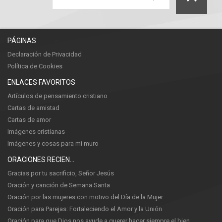
PÁGINAS
Declaración de Privacidad
Política de Cookies
ENLACES FAVORITOS
Artículos de pensamiento cristiano
Cartas de amistad
Cartas de amor
Imágenes cristianas
Imágenes y cosas para mi muro
ORACIONES RECIENTES
Gracias por tu sacrificio, Señor Jesús
Oración y canción de Semana Santa
Oración por las mujeres con motivo del Día de la Mujer
Oración para Parejas: Fortaleciendo el Amor y la Unión
Oración para que Dios nos ayude a querer hacer siempre el bien