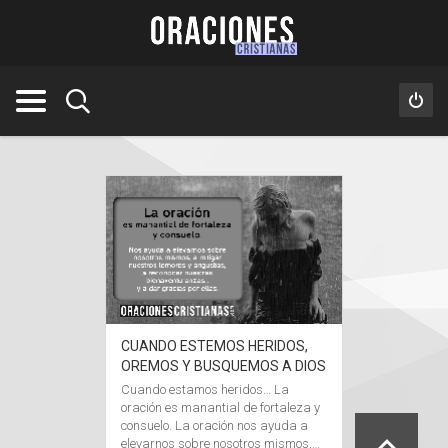
CUANDO ESTEMOS HERIDOS,
OREMOS Y BUSQUEMOS A DIOS
Cuando estamos heridos… La
oración es manantial de fortaleza y
consuelo. La oración nos ayuda a
elevarnos sobre nosotros mismos,…