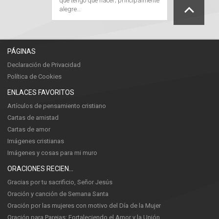
que tengo que hacer; principalmente
alegre…
PÁGINAS
Declaración de Privacidad
Política de Cookies
ENLACES FAVORITOS
Artículos de pensamiento cristiano
Cartas de amistad
Cartas de amor
Imágenes cristianas
Imágenes y cosas para mi muro
ORACIONES RECIENTES
Gracias por tu sacrificio, Señor Jesús
Oración y canción de Semana Santa
Oración por las mujeres con motivo del Día de la Mujer
Oración para Parejas: Fortaleciendo el Amor y la Unión