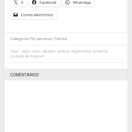
X
Facebook
WhatsApp
Correo electrónico
Categorías
Por personas
,
Familia
Tags:
vejez
,
viejos
,
abuelos
,
actitud
,
negatividad
,
protesta
,
cuidado de mayores
COMENTARIOS