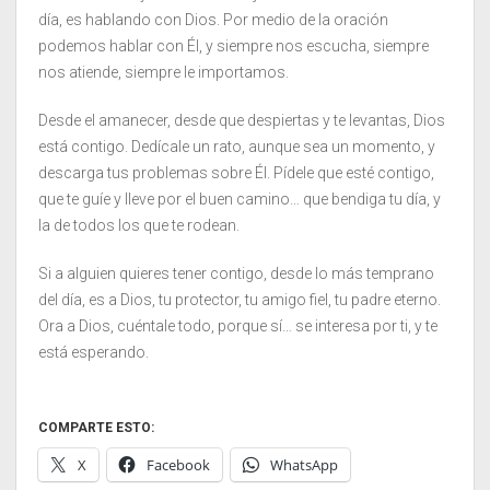
día, es hablando con Dios. Por medio de la oración
podemos hablar con Él, y siempre nos escucha, siempre
nos atiende, siempre le importamos.
Desde el amanecer, desde que despiertas y te levantas, Dios
está contigo. Dedícale un rato, aunque sea un momento, y
descarga tus problemas sobre Él. Pídele que esté contigo,
que te guíe y lleve por el buen camino… que bendiga tu día, y
la de todos los que te rodean.
Si a alguien quieres tener contigo, desde lo más temprano
del día, es a Dios, tu protector, tu amigo fiel, tu padre eterno.
Ora a Dios, cuéntale todo, porque sí… se interesa por ti, y te
está esperando.
COMPARTE ESTO:
X
Facebook
WhatsApp