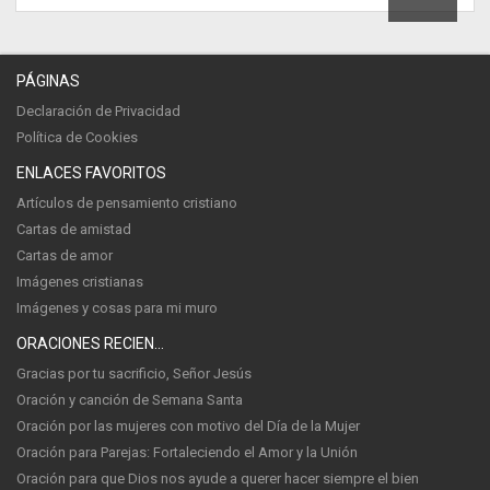
PÁGINAS
Declaración de Privacidad
Política de Cookies
ENLACES FAVORITOS
Artículos de pensamiento cristiano
Cartas de amistad
Cartas de amor
Imágenes cristianas
Imágenes y cosas para mi muro
ORACIONES RECIENTES
Gracias por tu sacrificio, Señor Jesús
Oración y canción de Semana Santa
Oración por las mujeres con motivo del Día de la Mujer
Oración para Parejas: Fortaleciendo el Amor y la Unión
Oración para que Dios nos ayude a querer hacer siempre el bien