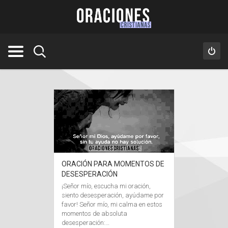
ORACIÓN PARA MOMENTOS DE
DESESPERACIÓN
¡Señor mío, escucha mi oración,
siento desesperación, ayúdame por
favor! Señor mío, mi calma en estos
momentos de absoluta
desesperación:…