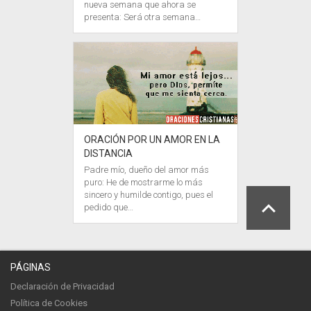
nueva semana que ahora se
presenta: Será otra semana…
ORACIÓN POR UN AMOR EN LA
DISTANCIA
Padre mío, dueño del amor más
puro: He de mostrarme lo más
sincero y humilde contigo, pues el
pedido que…
PÁGINAS
Declaración de Privacidad
Política de Cookies